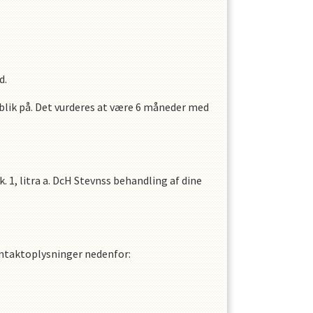
d.
lik på. Det vurderes at være
6
måneder med
1, litra a.
DcH Stevns
s
behandling af dine
ontaktoplysninger nedenfor: