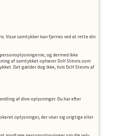
ns
. Visse samtykker kan fjernes ved at rette din
f personoplysningerne, og dermed ikke
ækning af samtykket ophører
DcH Stevns
som
kket. Det gælder dog ikke, hvis
DcH Stevns
af
ndling af dine oplysninger. Du har efter
keret oplysninger, der viser sig urigtige eller
til at modtage personoplysninger om dig selv