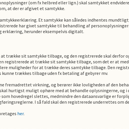
oplysninger (om fx helbred eller lign.) skal samtykket endvidere 
om, at der er afgivet et samtykke.
amtykkeerklæring. Et samtykke kan således indhentes mundtligt, s
gistrerede har givet samtykke til behandling af personoplysningern
g erklæring, herunder eksempelvis digitalt.
il at trække sit samtykke tilbage, og den registrerede skal derfor 
den registrerede at trække sit samtykke tilbage, som det er at me
flere muligheder for at trække deres samtykke tilbage. Den registr
 kunne trækkes tilbage uden fx betaling af gebyrer mv.
e fremadrettet virkning, og berører ikke lovligheden af den beha
skal hurtigst muligt ophøre med at behandle oplysningerne, og i
som hovedregel slettes, medmindre den dataansvarlige er forplig
ogføringsreglerne. I så fald skal den registrerede underrettes om
foretages
her
.