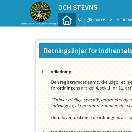
DCH STEVNS
OM OS
MEDLEM
Danmarks civile Hundeførerforening
Retningslinjer for indhentel
Indledning
Den registreredes samtykke udgør et hj
forordningens artikel 4, stk. 1, nr. 11, 
"Enhver frivillig, specifik, informeret og
indvilliger i, at personoplysninger, der 
Derudover opstiller forordningens artike