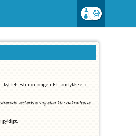
Facebook login
Husk mig
Glemt password
Opret profil
Log ind
skyttelsesforordningen. Et samtykke er i
gistrerede ved erklæring eller klar bekræftelse
 gyldigt.