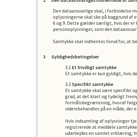
Den dataansvarliges indhentelse af sa
Den dataansvarlige skal, i forbindelse 
oplysningerne skal ske på baggrund af e
6 og 9. Dette gælder særligt, hvis der er
personoplysninger, som den dataansvarl
Samtykke skal indhentes forud for, at 
Gyldighedsbetingelser
Et frivilligt samtykke
Et samtykke er kun gyldigt, hvis det
Specifikt samtykke
Et samtykke skal være specifikt o
grad, at det klart og tydeligt fr
formålsbegrænsning, hvoraf følge
viderebehandles på en måde, der e
Hvis indsamling af oplysninger tje
registrerede at meddele samtykke t
udarbejdes en samlet erklæring, 