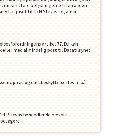
t transmittere oplysningerne til en anden
lv har givet til
DcH Stevns
,
og alene
telsesforordningens artikel 77. Du kan
k eller med almindelig post til Datatilsynet,
x.europa.eu og databeskyttelsesloven på
DcH Stevns
behandler de nævnte
modtagere.