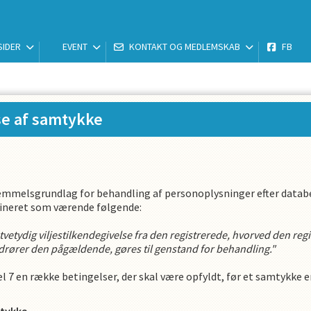
SIDER
EVENT
KONTAKT OG MEDLEMSKAB
FB
se af samtykke
emmelsgrundlag for behandling af personoplysninger efter databe
defineret som værende følgende:
 utvetydig viljestilkendegivelse fra den registrerede, hvorved den re
vedrører den pågældende, gøres til genstand for behandling."
l 7 en række betingelser, der skal være opfyldt, før et samtykke er