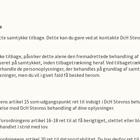
e
ette samtykke tilbage. Dette kan du gøre ved at kontakte
DcH Stev
ke tilbage, påvirker dette alene den fremadrettede behandling a
aseret på samtykket, inden tilbagetrækning heraf. Ved tilbagetr
handle de personoplysninger, der behandles på grundlag af samty
ninger, men du vil i givet fald få besked herom.
ns artikel 15 som udgangspunkt ret til indsigt i
DcH Stevns
s
beha
igelse mod
DcH Stevns
s
behandling af dine oplysninger.
rordningens artikel 16-18 ret til at få berigtiget, slettet eller blo
andlet i strid med lov.
ordningens artikel 20 ret til dataportabilitet. Du har derfor ret 