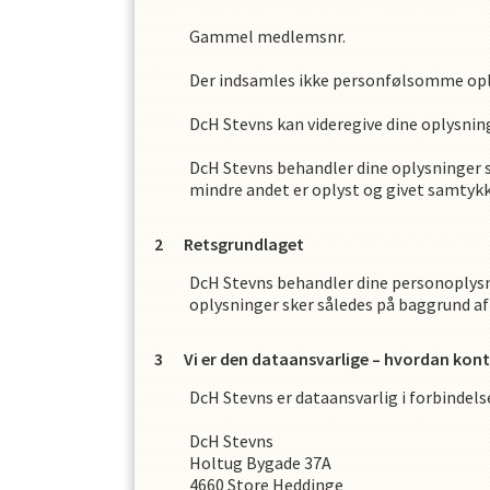
Gammel medlemsnr.
Der indsamles ikke personfølsomme op
DcH Stevns
kan videregive dine oplysnin
DcH Stevns
behandler dine oplysninger s
mindre andet er oplyst og givet samtykke
Retsgrundlaget
DcH Stevns
behandler dine personoplysni
oplysninger sker således på baggrund af
Vi er den dataansvarlige – hvordan kont
DcH Stevns
er dataansvarlig i forbinde
DcH Stevns
Holtug Bygade 37A
4660
Store Heddinge