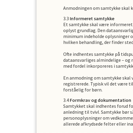
Anmodningen om samtykke skal klar
Informeret samtykke
Et samtykke skal være informeret. 
oplyst grundlag. Den dataansvarli
minimum indeholde oplysninger om
hvilken behandling, der finder sted
Ofte indhentes samtykke på tidspu
dataansvarliges almindelige – og 
med fordel inkorporeres i samtyk
En anmodning om samtykke skal vær
registrerede. Typisk vil det være
forståelig for børn.
Formkrav og dokumentation
Samtykket skal indhentes forud for
anledning til tvivl. Samtykke bør s
personoplysninger om vedkommende 
allerede afkrydsede felter eller in