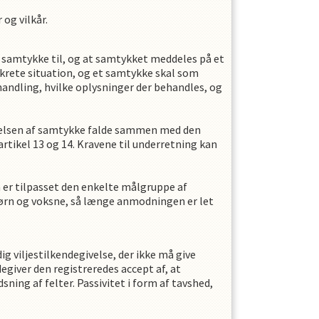
og vilkår.
es samtykke til, og at samtykket meddeles på et
nkrete situation, og et samtykke skal som
ndling, hvilke oplysninger der behandles, og
givelsen af samtykke falde sammen med den
tikel 13 og 14. Kravene til underretning kan
 er tilpasset den enkelte målgruppe af
børn og voksne, så længe anmodningen er let
g viljestilkendegivelse, der ikke må give
degiver den registreredes accept af, at
ng af felter. Passivitet i form af tavshed,