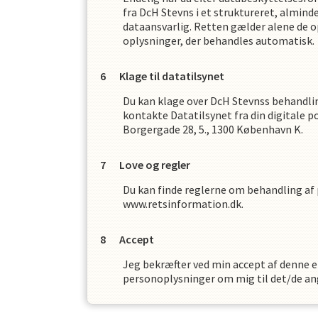
fra
DcH Stevns
i et struktureret, almin
dataansvarlig. Retten gælder alene de o
oplysninger, der behandles automatisk.
Klage til datatilsynet
Du kan klage over
DcH Stevns
s
behandlin
kontakte Datatilsynet fra din digitale p
Borgergade 28, 5., 1300 København K.
Love og regler
Du kan finde reglerne om behandling af
www.retsinformation.dk.
Accept
Jeg bekræfter ved min accept af denne er
personoplysninger om mig til det/de an