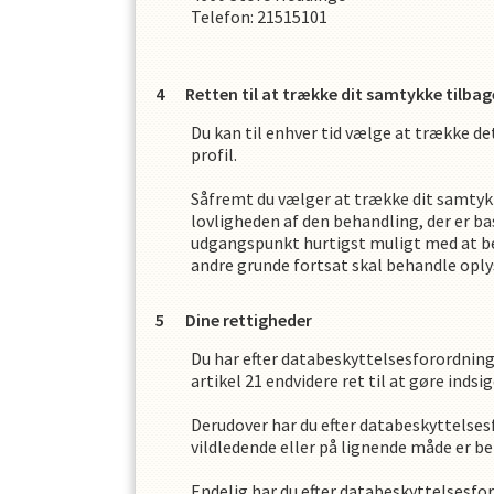
Telefon:
21515101
Retten til at trække dit samtykke tilbag
Du kan til enhver tid vælge at trække d
profil.
Såfremt du vælger at trække dit samtyk
lovligheden af den behandling, der er b
udgangspunkt hurtigst muligt med at be
andre grunde fortsat skal behandle oplys
Dine rettigheder
Du har efter databeskyttelsesforordninge
artikel 21 endvidere ret til at gøre inds
Derudover har du efter databeskyttelsesfo
vildledende eller på lignende måde er beh
Endelig har du efter databeskyttelsesfor