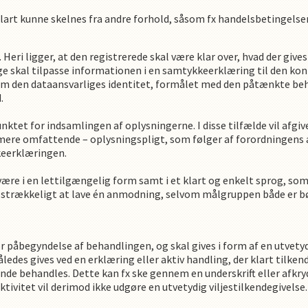
t kunne skelnes fra andre forhold, såsom fx handelsbetingelser 
Heri ligger, at den registrerede skal være klar over, hvad der giv
ge skal tilpasse informationen i en samtykkeerklæring til den ko
 den dataansvarliges identitet, formålet med den påtænkte beha
.
nktet for indsamlingen af oplysningerne. I disse tilfælde vil af
mere omfattende – oplysningspligt, som følger af forordningens ar
keerklæringen.
e i en lettilgængelig form samt i et klart og enkelt sprog, som
 tilstrækkeligt at lave én anmodning, selvom målgruppen både er 
 påbegyndelse af behandlingen, og skal gives i form af en utvetydi
åledes gives ved en erklæring eller aktiv handling, der klart tilken
behandles. Dette kan fx ske gennem en underskrift eller afkrydsni
aktivitet vil derimod ikke udgøre en utvetydig viljestilkendegivelse.