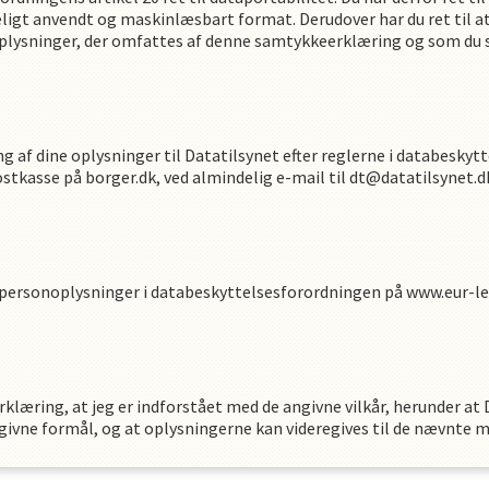
deligt anvendt og maskinlæsbart format. Derudover har du ret til a
plysninger, der omfattes af denne samtykkeerklæring og som du se
g af dine oplysninger til Datatilsynet efter reglerne i databeskyt
ostkasse på borger.dk, ved almindelig e-mail til dt@datatilsynet.d
 personoplysninger i databeskyttelsesforordningen på www.eur-le
klæring, at jeg er indforstået med de angivne vilkår, herunder at
givne formål, og at oplysningerne kan videregives til de nævnte 