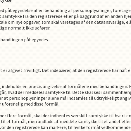
mtykke
med påbegyndelse af en behandling af personoplysninger, foretage
t samtykke fra den registrerede eller på baggrund af en anden hj
 tale om nye opgaver, som skal varetages af den dataansvarlige, el
ige normalt ikke udfører.
behandlingen påbegyndes.
 er afgivet frivilligt. Det indebærer, at den registrerede har haft et
g indeholde en præcis angivelse af formålene med behandlingen. 
emgår, hvad der meddeles samtykke til. Dette skal ses i sammenhæ
r at personoplysninger alene må indsamles til udtrykkeligt angi
r uforenelig med disse formål.
ner flere formål, skal der indhentes særskilt samtykke til hvert e
il et formål, men undlade at meddele samtykke til et andet eller 
hvor den registrerede kan markere, til hvilke formål vedkommend