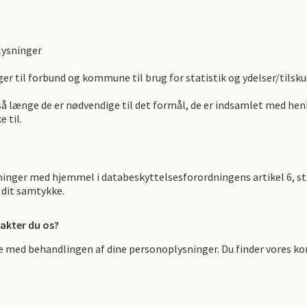
lysninger
ger til forbund og kommune til brug for statistik og ydelser/tilsku
å længe de er nødvendige til det formål, de er indsamlet med henb
 til.
nger med hjemmel i databeskyttelsesforordningens artikel 6, stk. 
 dit samtykke.
akter du os?
lse med behandlingen af dine personoplysninger. Du finder vores k