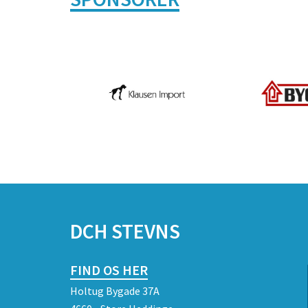
DCH STEVNS
FIND OS HER
Holtug Bygade 37A