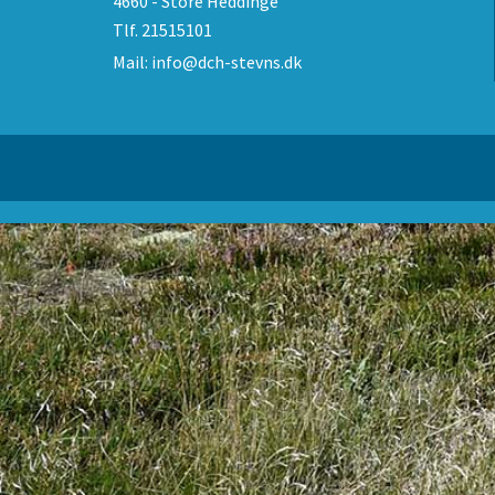
4660 - Store Heddinge
Tlf.
21515101
Mail:
info@dch-stevns.dk