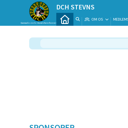
DCH STEVNS
OM OS
MEDLEM
Danmarks civile Hundeførerforening
SPONSORER