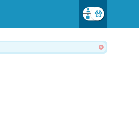
Facebook login
Husk mig
Glemt password
Opret profil
Log ind